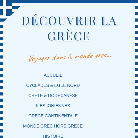
DÉCOUVRIR LA
GRÈCE
Voyager dans le monde grec…
MENU PRINCIPAL
MASQUER LA NAVIGATION PRINCIPALE
MASQUER LA NAVIGATION SECONDAIRE
ACCUEIL
CYCLADES & EGÉE NORD
CRÈTE & DODÉCANÈSE
ILES IONIENNES
GRÈCE CONTINENTALE
MONDE GREC HORS GRÈCE
HISTOIRE