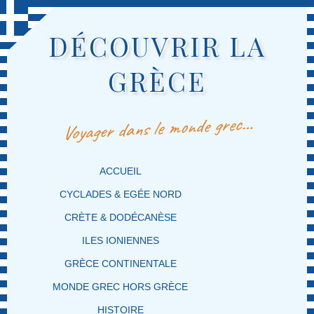
DÉCOUVRIR LA
GRÈCE
Voyager dans le monde grec…
MENU PRINCIPAL
MASQUER LA NAVIGATION PRINCIPALE
MASQUER LA NAVIGATION SECONDAIRE
ACCUEIL
CYCLADES & EGÉE NORD
CRÈTE & DODÉCANÈSE
ILES IONIENNES
GRÈCE CONTINENTALE
MONDE GREC HORS GRÈCE
HISTOIRE