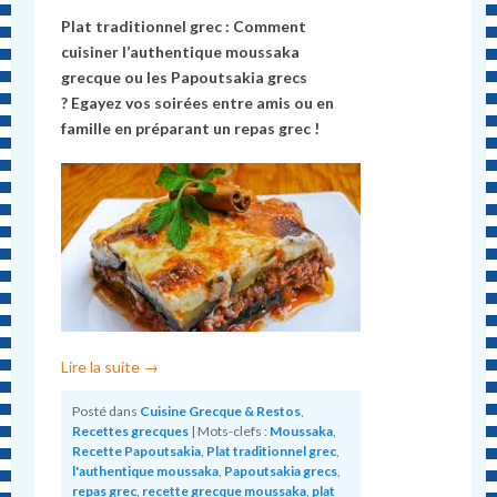
Plat traditionnel grec : Comment
cuisiner l’authentique moussaka
grecque ou les Papoutsakia grecs
? Egayez vos soirées entre amis ou en
famille en préparant un repas grec !
Lire la suite
→
Posté dans
Cuisine Grecque & Restos
,
Recettes grecques
|
Mots-clefs :
Moussaka
,
Recette Papoutsakia
,
Plat traditionnel grec
,
l'authentique moussaka
,
Papoutsakia grecs
,
repas grec
,
recette grecque moussaka
,
plat