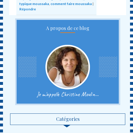
typique moussaka
,
comment faire moussaka
|
Répondre
A propos de ce blog
Je m'appelle Christine Moulin...
Catégories