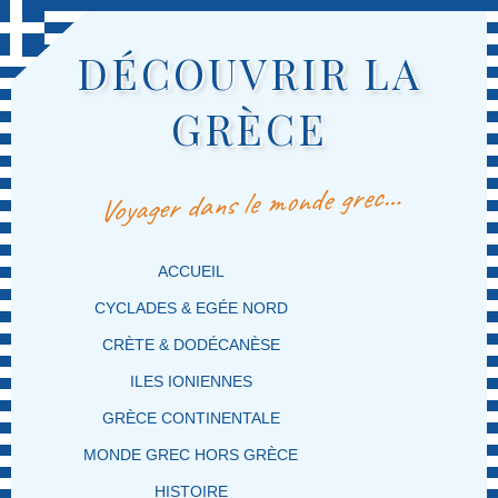
DÉCOUVRIR LA
GRÈCE
Voyager dans le monde grec…
MENU PRINCIPAL
MASQUER LA NAVIGATION PRINCIPALE
MASQUER LA NAVIGATION SECONDAIRE
ACCUEIL
CYCLADES & EGÉE NORD
CRÈTE & DODÉCANÈSE
ILES IONIENNES
GRÈCE CONTINENTALE
MONDE GREC HORS GRÈCE
HISTOIRE