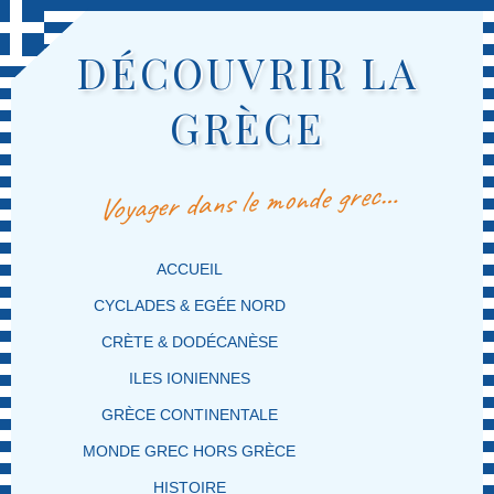
DÉCOUVRIR LA
GRÈCE
Voyager dans le monde grec…
MENU PRINCIPAL
MASQUER LA NAVIGATION PRINCIPALE
MASQUER LA NAVIGATION SECONDAIRE
ACCUEIL
CYCLADES & EGÉE NORD
CRÈTE & DODÉCANÈSE
ILES IONIENNES
GRÈCE CONTINENTALE
MONDE GREC HORS GRÈCE
HISTOIRE