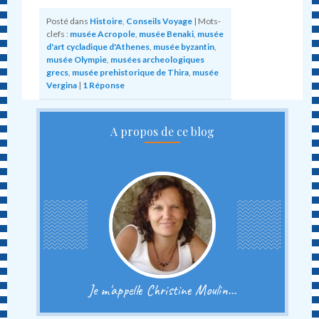
Posté dans
Histoire
,
Conseils Voyage
|
Mots-
clefs :
musée Acropole
,
musée Benaki
,
musée
d'art cycladique d'Athenes
,
musée byzantin
,
musée Olympie
,
musées archeologiques
grecs
,
musée prehistorique de Thira
,
musée
Vergina
|
1
Réponse
A propos de ce blog
Je m'appelle Christine Moulin...