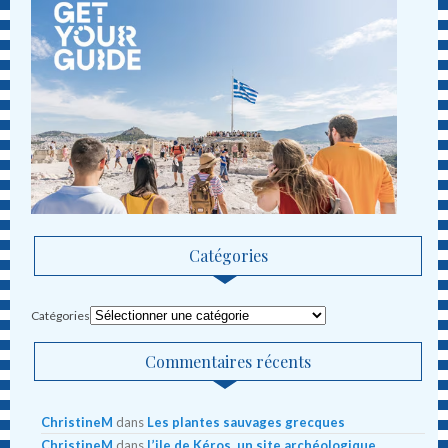
Catégories
Catégories
Commentaires récents
ChristineM
dans
Les plantes sauvages grecques
ChristineM
dans
L’ile de Kéros, un site archéologique