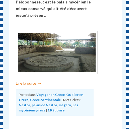
Péloponnèse, c’est le palais mycénien le
mieux conservé qui ait été découvert
jusqu’à présent.
.
Lire la suite
→
Posté dans
Voyager en Grèce
,
Ou aller en
Grèce
,
Grèce continentale
|
Mots-clefs :
Nestor
,
palais de Nestor
,
mégaro
,
Les
mycéniens grecs
|
1
Réponse