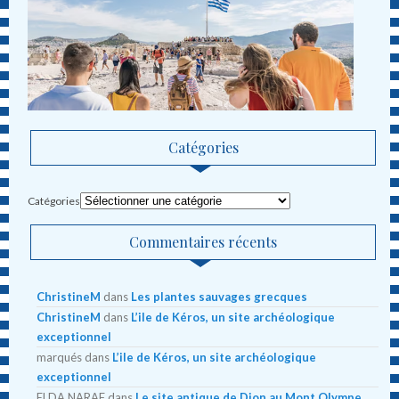
Catégories
Catégories
Commentaires récents
ChristineM
dans
Les plantes sauvages grecques
ChristineM
dans
L’ile de Kéros, un site archéologique
exceptionnel
marqués
dans
L’ile de Kéros, un site archéologique
exceptionnel
ELDA NARAF
dans
Le site antique de Dion au Mont Olympe