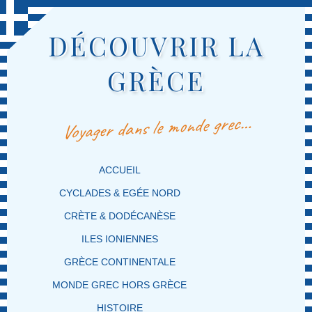
DÉCOUVRIR LA
GRÈCE
Voyager dans le monde grec…
MENU PRINCIPAL
MASQUER LA NAVIGATION PRINCIPALE
MASQUER LA NAVIGATION SECONDAIRE
ACCUEIL
CYCLADES & EGÉE NORD
CRÈTE & DODÉCANÈSE
ILES IONIENNES
GRÈCE CONTINENTALE
MONDE GREC HORS GRÈCE
HISTOIRE