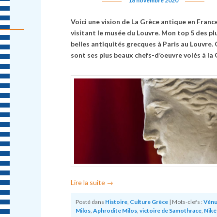
18 novembre 2020
Voici une vision de La Grèce antique en Franc
visitant le musée du Louvre. Mon top 5 des pl
belles antiquités grecques à Paris au Louvre. 
sont ses plus beaux chefs-d’oeuvre volés à la 
Lire la suite
→
Posté dans
Histoire
,
Culture Grèce
|
Mots-clefs :
Vénu
Milos
,
Aphrodite Milos
,
victoire de Samothrace
,
Niké