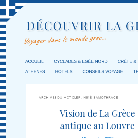
DÉCOUVRIR LA G
Voyager dans le monde grec…
MENU PRINCIPAL
ACCUEIL
MASQUER LA NAVIGATION PRINCIPALE
MASQUER LA NAVIGATION SECONDAIRE
CYCLADES & EGÉE NORD
CRÈTE &
ATHENES
HOTELS
CONSEILS VOYAGE
T
ARCHIVES DU MOT-CLEF :
NIKÉ SAMOTHRACE
Vision de La Grèce
antique au Louvre