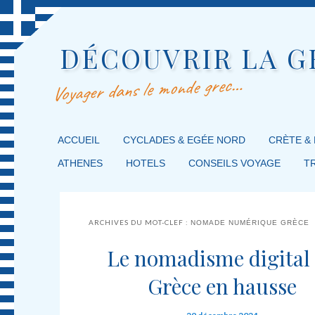
DÉCOUVRIR LA G
Voyager dans le monde grec…
MENU PRINCIPAL
ACCUEIL
MASQUER LA NAVIGATION PRINCIPALE
MASQUER LA NAVIGATION SECONDAIRE
CYCLADES & EGÉE NORD
CRÈTE &
ATHENES
HOTELS
CONSEILS VOYAGE
T
ARCHIVES DU MOT-CLEF :
NOMADE NUMÉRIQUE GRÈCE
Le nomadisme digital
Grèce en hausse