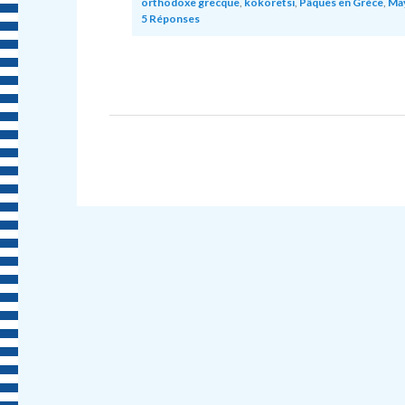
orthodoxe grecque
,
kokoretsi
,
Pâques en Grèce
,
May
5
Réponses