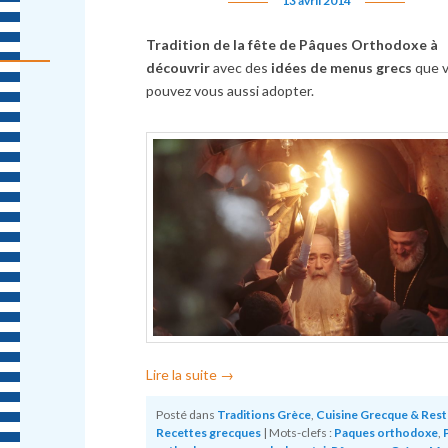
13 avril 2014
Tradition de la fête de Pâques Orthodoxe à
découvrir
avec des
idées de menus grecs
que 
pouvez vous aussi adopter.
Lire la suite
→
Posté dans
Traditions Grèce
,
Cuisine Grecque & Res
Recettes grecques
|
Mots-clefs :
Paques orthodoxe
,