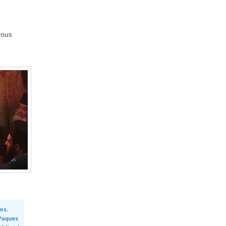
vous
tos
,
Paques