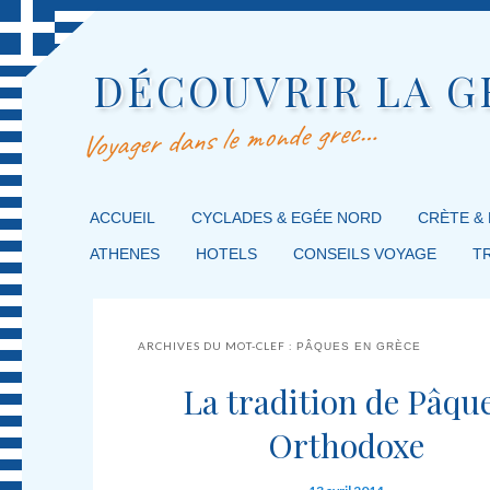
DÉCOUVRIR LA G
Voyager dans le monde grec…
MENU PRINCIPAL
ACCUEIL
MASQUER LA NAVIGATION PRINCIPALE
MASQUER LA NAVIGATION SECONDAIRE
CYCLADES & EGÉE NORD
CRÈTE &
ATHENES
HOTELS
CONSEILS VOYAGE
T
ARCHIVES DU MOT-CLEF :
PÂQUES EN GRÈCE
La tradition de Pâqu
Orthodoxe