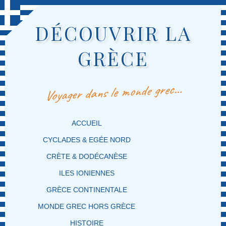
DÉCOUVRIR LA
GRÈCE
Voyager dans le monde grec…
MENU PRINCIPAL
MASQUER LA NAVIGATION PRINCIPALE
MASQUER LA NAVIGATION SECONDAIRE
ACCUEIL
CYCLADES & EGÉE NORD
CRÈTE & DODÉCANÈSE
ILES IONIENNES
GRÈCE CONTINENTALE
MONDE GREC HORS GRÈCE
HISTOIRE