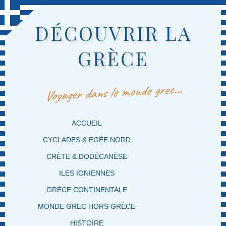
DÉCOUVRIR LA
GRÈCE
Voyager dans le monde grec…
MENU PRINCIPAL
MASQUER LA NAVIGATION PRINCIPALE
MASQUER LA NAVIGATION SECONDAIRE
ACCUEIL
CYCLADES & EGÉE NORD
CRÈTE & DODÉCANÈSE
ILES IONIENNES
GRÈCE CONTINENTALE
MONDE GREC HORS GRÈCE
HISTOIRE