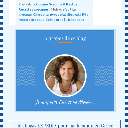
Posté dans
Cuisine Grecque & Restos
,
Recettes grecques
|
Mots-clefs :
Pita
grecque
,
Giros pita
,
gyros pita
,
Slouvaki
,
Pita
recette grecque
,
kebab grec
|
4
Réponses
A propos de ce blog
Je m'appelle Christine Moulin...
Je choisis EXPEDIA pour ma location en Grèce