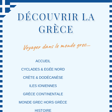
DÉCOUVRIR LA
GRÈCE
Voyager dans le monde grec…
MENU PRINCIPAL
MASQUER LA NAVIGATION PRINCIPALE
MASQUER LA NAVIGATION SECONDAIRE
ACCUEIL
CYCLADES & EGÉE NORD
CRÈTE & DODÉCANÈSE
ILES IONIENNES
GRÈCE CONTINENTALE
MONDE GREC HORS GRÈCE
HISTOIRE