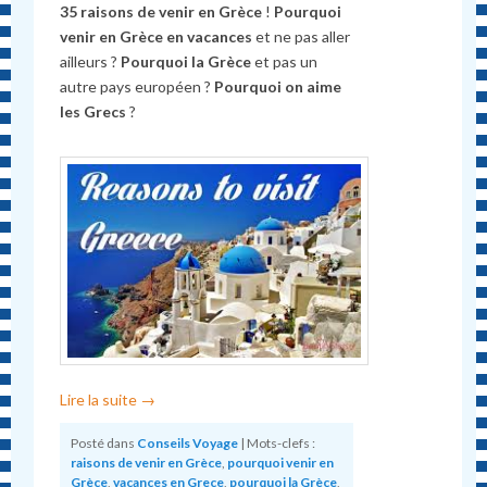
35 raisons de venir en Grèce
!
Pourquoi
venir en Grèce en vacances
et ne pas aller
ailleurs ?
Pourquoi la Grèce
et pas un
autre pays européen ?
Pourquoi on aime
les Grecs
?
Lire la suite
→
Posté dans
Conseils Voyage
|
Mots-clefs :
raisons de venir en Grèce
,
pourquoi venir en
Grèce
,
vacances en Grece
,
pourquoi la Grèce
,