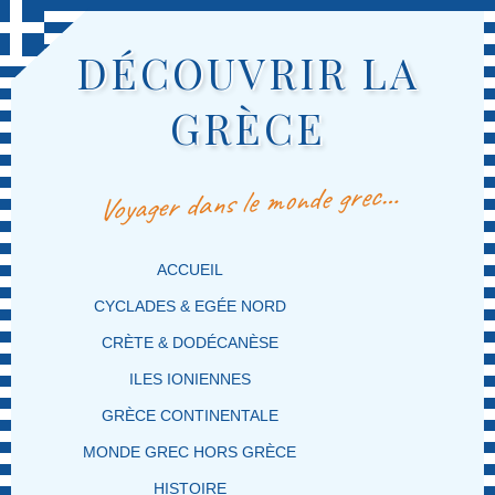
DÉCOUVRIR LA
GRÈCE
Voyager dans le monde grec…
MENU PRINCIPAL
MASQUER LA NAVIGATION PRINCIPALE
MASQUER LA NAVIGATION SECONDAIRE
ACCUEIL
CYCLADES & EGÉE NORD
CRÈTE & DODÉCANÈSE
ILES IONIENNES
GRÈCE CONTINENTALE
MONDE GREC HORS GRÈCE
HISTOIRE