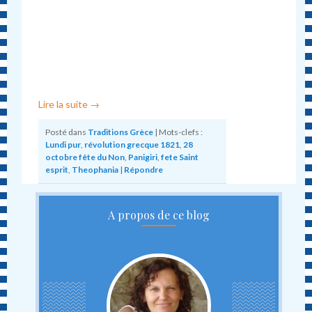
Lire la suite
→
Posté dans
Traditions Grèce
|
Mots-clefs :
Lundi pur
,
révolution grecque 1821
,
28
octobre fête du Non
,
Panigiri
,
fete Saint
esprit
,
Theophania
|
Répondre
A propos de ce blog