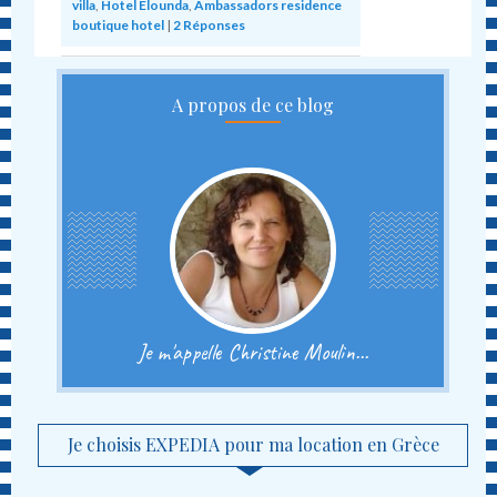
villa
,
Hotel Elounda
,
Ambassadors residence
boutique hotel
|
2
Réponses
A propos de ce blog
Je m'appelle Christine Moulin...
Je choisis EXPEDIA pour ma location en Grèce