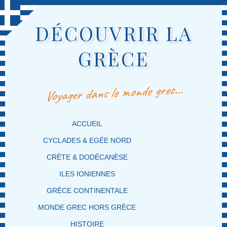
DÉCOUVRIR LA
GRÈCE
Voyager dans le monde grec…
MENU PRINCIPAL
MASQUER LA NAVIGATION PRINCIPALE
MASQUER LA NAVIGATION SECONDAIRE
ACCUEIL
CYCLADES & EGÉE NORD
CRÈTE & DODÉCANÈSE
ILES IONIENNES
GRÈCE CONTINENTALE
MONDE GREC HORS GRÈCE
HISTOIRE