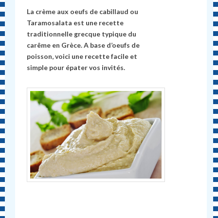
La crème aux oeufs de cabillaud ou
Taramosalata est une recette
traditionnelle grecque typique du
car
ê
me en Grèce. A base d’oeufs de
poisson, voici une recette facile et
simple pour
é
pater vos invit
é
s.