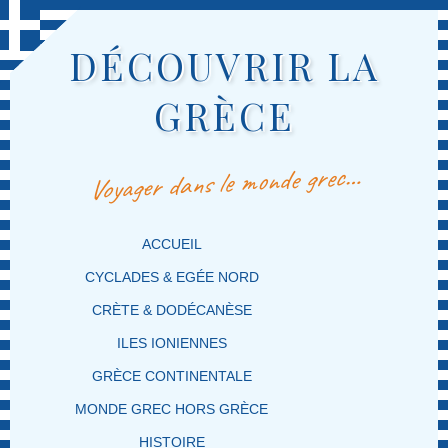
DÉCOUVRIR LA
GRÈCE
Voyager dans le monde grec…
MENU PRINCIPAL
MASQUER LA NAVIGATION PRINCIPALE
MASQUER LA NAVIGATION SECONDAIRE
ACCUEIL
CYCLADES & EGÉE NORD
CRÈTE & DODÉCANÈSE
ILES IONIENNES
GRÈCE CONTINENTALE
MONDE GREC HORS GRÈCE
HISTOIRE