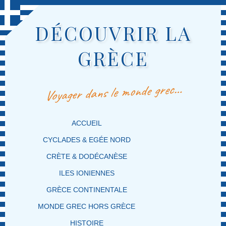
DÉCOUVRIR LA
GRÈCE
Voyager dans le monde grec…
MENU PRINCIPAL
MASQUER LA NAVIGATION PRINCIPALE
MASQUER LA NAVIGATION SECONDAIRE
ACCUEIL
CYCLADES & EGÉE NORD
CRÈTE & DODÉCANÈSE
ILES IONIENNES
GRÈCE CONTINENTALE
MONDE GREC HORS GRÈCE
HISTOIRE