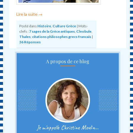
Lire la suite
→
Posté dans
Histoire
,
Culture Grèce
|
Mots-
clefs :
7 sages de la Grèce antiques
,
Cleobule
,
Thales
,
citations philosophes grecs francais
|
36
Réponses
A propos de ce blog
Je m'appelle Christine Moulin...