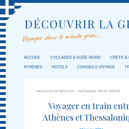
DÉCOUVRIR LA G
Voyager dans le monde grec…
MENU PRINCIPAL
ACCUEIL
MASQUER LA NAVIGATION PRINCIPALE
MASQUER LA NAVIGATION SECONDAIRE
CYCLADES & EGÉE NORD
CRÈTE &
ATHENES
HOTELS
CONSEILS VOYAGE
T
ARCHIVES DU MOT-CLEF :
VACANCES TRAIN GRÈCE
Voyager en train ent
Athènes et Thessaloni