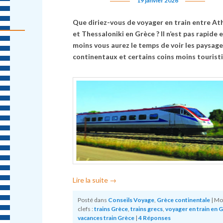
19 janvier 2026
Que diriez-vous de voyager en train entre At
et Thessaloniki en Grèce ? Il n’est pas rapide 
moins vous aurez le temps de voir les paysage
continentaux et certains coins moins tourist
Lire la suite
→
Posté dans
Conseils Voyage
,
Grèce continentale
|
Mo
clefs :
trains Grèce
,
trains grecs
,
voyager en train en 
vacances train Grèce
|
4
Réponses