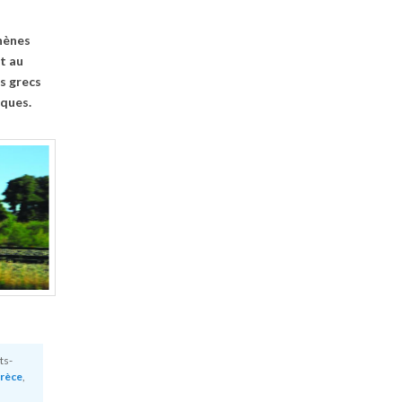
hènes
et au
s grecs
iques.
ts-
Grèce
,