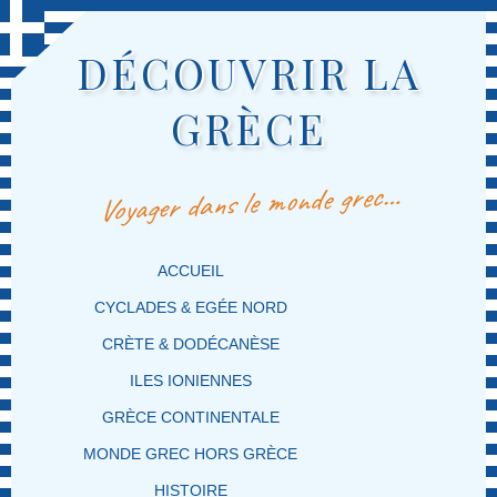
DÉCOUVRIR LA
GRÈCE
Voyager dans le monde grec…
MENU PRINCIPAL
MASQUER LA NAVIGATION PRINCIPALE
MASQUER LA NAVIGATION SECONDAIRE
ACCUEIL
CYCLADES & EGÉE NORD
CRÈTE & DODÉCANÈSE
ILES IONIENNES
GRÈCE CONTINENTALE
MONDE GREC HORS GRÈCE
HISTOIRE