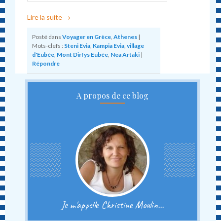
Lire la suite
→
Posté dans
Voyager en Grèce
,
Athenes
|
Mots-clefs :
Steni Evia
,
Kampia Evia
,
village
d'Eubée
,
Mont Dirfys Eubée
,
Nea Artaki
|
Répondre
A propos de ce blog
Je m'appelle Christine Moulin...