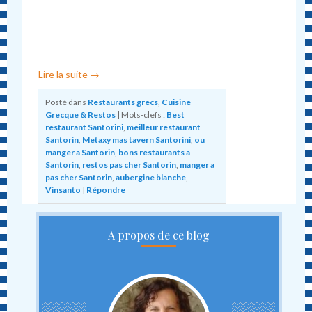
Lire la suite
→
Posté dans
Restaurants grecs
,
Cuisine
Grecque & Restos
|
Mots-clefs :
Best
restaurant Santorini
,
meilleur restaurant
Santorin
,
Metaxy mas tavern Santorini
,
ou
manger a Santorin
,
bons restaurants a
Santorin
,
restos pas cher Santorin
,
manger a
pas cher Santorin
,
aubergine blanche
,
Vinsanto
|
Répondre
A propos de ce blog