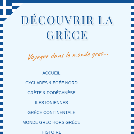
DÉCOUVRIR LA
GRÈCE
Voyager dans le monde grec…
MENU PRINCIPAL
MASQUER LA NAVIGATION PRINCIPALE
MASQUER LA NAVIGATION SECONDAIRE
ACCUEIL
CYCLADES & EGÉE NORD
CRÈTE & DODÉCANÈSE
ILES IONIENNES
GRÈCE CONTINENTALE
MONDE GREC HORS GRÈCE
HISTOIRE