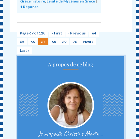
Grèce histoire
,
Le site de Mycènes en Grèce
|
1
Réponse
Page 67 of 128
« First
‹ Previous
64
65
66
67
68
69
70
Next ›
Last »
A propos de ce blog
Je m'appelle Christine Moulin...