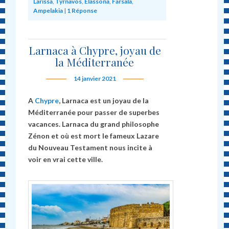
Larissa
,
Tyrnavos
,
Elassona
,
Farsala
,
Ampelakia
|
1
Réponse
Larnaca à Chypre, joyau de
la Méditerranée
14 janvier 2021
A
Chypre
, Larnaca est un joyau de la
Méditerranée pour passer de superbes
vacances. Larnaca du grand philosophe
Zénon et où est mort le fameux Lazare
du Nouveau Testament nous incite à
voir en vrai cette ville.