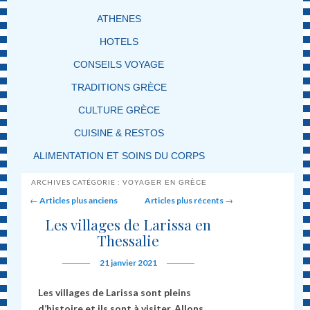
ATHENES
HOTELS
CONSEILS VOYAGE
TRADITIONS GRÈCE
CULTURE GRÈCE
CUISINE & RESTOS
ALIMENTATION ET SOINS DU CORPS
ARCHIVES CATÉGORIE :
VOYAGER EN GRÈCE
Post navigation
←
Articles plus anciens
Articles plus récents
→
Les villages de Larissa en
Thessalie
21 janvier 2021
Les villages de Larissa sont pleins
d’histoire et ils sont à visiter. Allons