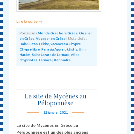
Lire la suite
→
Posté dans
Monde Grec hors Grèce
,
Ou aller
en Grèce
,
Voyager en Grèce
|
Mots-clefs :
Hala Sultan Tekke
,
vacances à Chypre
,
Chypre libre
,
Panayia Aggeloktistis
,
Umm
Harâm
,
Saint Lazare de Larnaca
,
villes
chypriotes
,
Larnaca
|
Répondre
Le site de Mycènes au
Péloponnèse
12 janvier 2021
Le site de Mycènes en Grèce au
Péloponnèse
est un des plus anciens