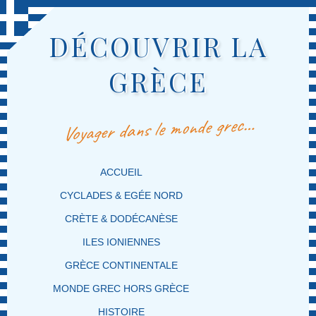
DÉCOUVRIR LA
GRÈCE
Voyager dans le monde grec…
MENU PRINCIPAL
MASQUER LA NAVIGATION PRINCIPALE
MASQUER LA NAVIGATION SECONDAIRE
ACCUEIL
CYCLADES & EGÉE NORD
CRÈTE & DODÉCANÈSE
ILES IONIENNES
GRÈCE CONTINENTALE
MONDE GREC HORS GRÈCE
HISTOIRE