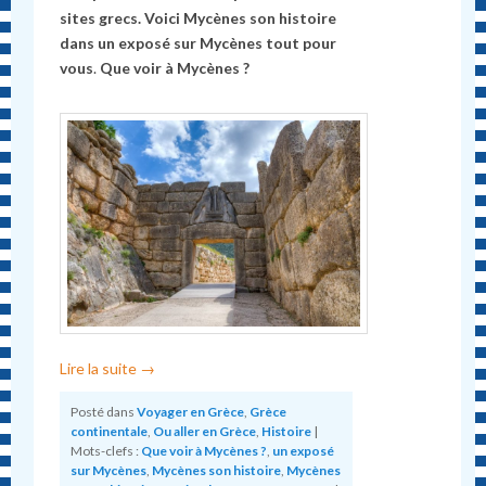
sites grecs. Voici Mycènes son histoire
dans
un exposé sur Mycènes tout pour
vous
.
Que voir à Mycènes ?
Lire la suite
→
Posté dans
Voyager en Grèce
,
Grèce
continentale
,
Ou aller en Grèce
,
Histoire
|
Mots-clefs :
Que voir à Mycènes ?
,
un exposé
sur Mycènes
,
Mycènes son histoire
,
Mycènes