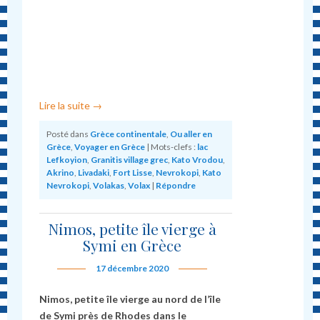
Lire la suite
→
Posté dans
Grèce continentale
,
Ou aller en
Grèce
,
Voyager en Grèce
|
Mots-clefs :
lac
Lefkoyion
,
Granitis village grec
,
Kato Vrodou
,
Akrino
,
Livadaki
,
Fort Lisse
,
Nevrokopi
,
Kato
Nevrokopi
,
Volakas
,
Volax
|
Répondre
Nimos, petite île vierge à
Symi en Grèce
17 décembre 2020
Nimos, petite île vierge au nord de l’île
de Symi près de Rhodes dans le