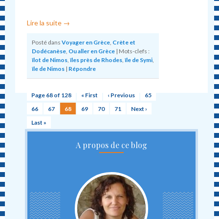
Lire la suite
→
Posté dans
Voyager en Grèce
,
Crète et
Dodécanèse
,
Ou aller en Grèce
|
Mots-clefs :
îlot de Nimos
,
îles près de Rhodes
,
île de Symi
,
île de Nimos
|
Répondre
Page 68 of 128
« First
‹ Previous
65
66
67
68
69
70
71
Next ›
Last »
A propos de ce blog