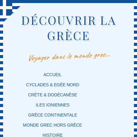
DÉCOUVRIR LA
GRÈCE
Voyager dans le monde grec…
MENU PRINCIPAL
MASQUER LA NAVIGATION PRINCIPALE
MASQUER LA NAVIGATION SECONDAIRE
ACCUEIL
CYCLADES & EGÉE NORD
CRÈTE & DODÉCANÈSE
ILES IONIENNES
GRÈCE CONTINENTALE
MONDE GREC HORS GRÈCE
HISTOIRE