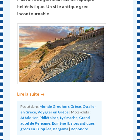
hellénistique. Un site antique grec
incontournable.
Lire la suite
→
Posté dans
Monde Grec hors Grèce
,
Ou aller
en Grèce
,
Voyager en Grèce
|
Mots-clefs :
Attale 1er
,
Philétairos
,
Lysimache
,
Grand
autel de Pergame
,
Eumène II
,
sites antiques
grecs en Turquiea
,
Bergama
|
Répondre