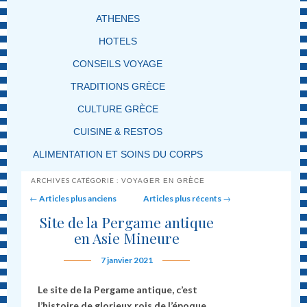
ATHENES
HOTELS
CONSEILS VOYAGE
TRADITIONS GRÈCE
CULTURE GRÈCE
CUISINE & RESTOS
ALIMENTATION ET SOINS DU CORPS
ARCHIVES CATÉGORIE :
VOYAGER EN GRÈCE
Post navigation
←
Articles plus anciens
Articles plus récents
→
Site de la Pergame antique
en Asie Mineure
7 janvier 2021
Le site de la Pergame antique, c’est
l’histoire de glorieux rois de l’époque