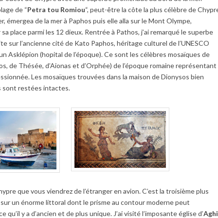
plage de “
Petra tou Romiou
“, peut-être la côte la plus célèbre de Chypr
 Mer, émergea de la mer
à
Paphos puis elle alla sur le Mont Olympe,
sa place parmi les 12 dieux. Rentrée
à
Pathos, j’ai remarqué le superbe
 suite sur l’ancienne cité de Kato Paphos, héritage culturel de l’UNESCO
n Asklépion (hopital de l’époque). Ce sont les célèbres mosaïques de
ysos, de Thésée, d’Aionas et d’Orphée) de l’époque romaine représentant
essionnée. Les mosaïques trouvées dans la maison de Dionysos bien
 sont restées intactes.
hypre que vous viendrez de l’étranger en avion. C’est la troisième plus
e sur un énorme littoral dont le prisme au contour moderne peut
e qu’il y a d’ancien et de plus unique. J’ai visité l’imposante église d’
Agh