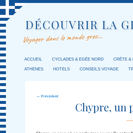
DÉCOUVRIR LA G
Voyager dans le monde grec…
MENU PRINCIPAL
ACCUEIL
MASQUER LA NAVIGATION PRINCIPALE
MASQUER LA NAVIGATION SECONDAIRE
CYCLADES & EGÉE NORD
CRÈTE &
ATHENES
HOTELS
CONSEILS VOYAGE
T
Post navigation
←
Précédent
Chypre, un p