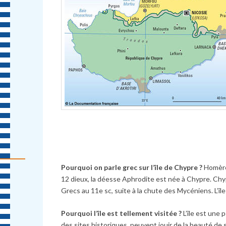
Pourquoi on parle grec sur l’île de Chypre ?
Homère 
12 dieux, la déesse Aphrodite est née
à
Chypre. Chypr
Grecs au 11e sc, suite
à
la chute des Mycéniens. L’îl
Pourquoi l’île est tellement visitée ?
L’île est une 
des sites historiques, peuvent jouir de la beauté de 