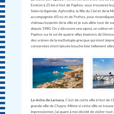
Environ
à
25 km
à
l’est de Paphos, vous trouverez la 
Selon la légende, Aphrodite, la fille du Ciel et de la
accompagnée d’Eros et de Pothos, pour revendiquer 
château byzantin de la ville et je suis allée tout de
depuis 1980. On y découvre une agora, un odéon et u
Paphos sur le sol de quatre villas (maisons de Dion
des scènes de la mythologie grecque qui m’ont impr
conservées m’ont laissée bouche bée tellement elles
La visite de Larnaca.
C’est de cette ville
à
l’est de C
grande ville de Chypre. M
ê
me si cette ville se trouv
impressionner, j’ai quant
à
moi décidé de visiter tout c