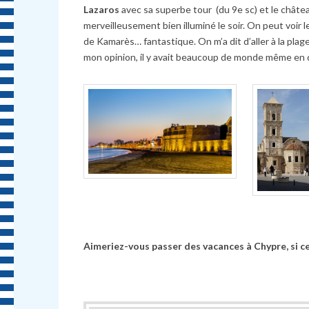
Lazaros
avec sa superbe tour (du 9e sc) et le ch
â
te
merveilleusement bien illuminé le soir. On peut voir le
de Kamarès… fantastique. On m’a dit d’aller
à
la plag
mon opinion, il y avait beaucoup de monde m
ê
me en 
Aimeriez-vous passer des vacances
à
Chypre, si ce