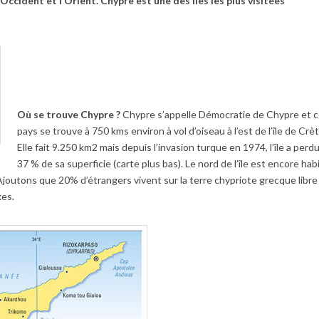
’Occident et l’Orient. Chypre est une des îles les plus visitées
Où se trouve Chypre ?
Chypre s’appelle Démocratie de Chypre et 
pays se trouve
à
750 kms environ
à
vol d’oiseau
à
l’est de l’île de Crèt
Elle fait 9.250 km2 mais depuis l’invasion turque en 1974, l’île a perd
37 % de sa superficie (carte plus bas). Le nord de l’île est encore hab
 Ajoutons que 20% d’étrangers vivent sur la terre chypriote grecque libre
xes.