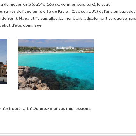
au du moyen-
â
ge (du14e-16e sc, vénitien puis turc), le tout
s ruines de l’
ancienne cité de Kition
(13e sc av. JC) et l’ancien aqueduc
e de
Saint Napa
et j’y suis allée. La mer était radicalement turquoise mai
début d’été, dommage.
 n’est déj
à
fait ? Donnez-moi vos impressions.