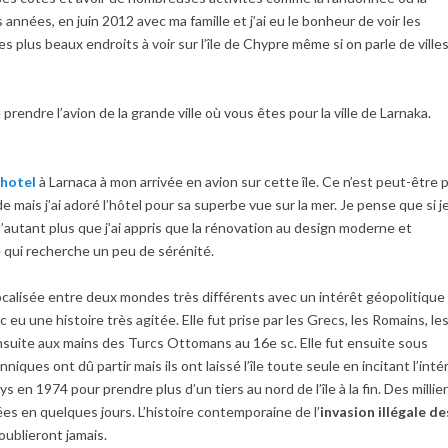
 années, en juin 2012 avec ma famille et j’ai eu le bonheur de voir les
 des plus beaux endroits
à
voir sur l’île de Chypre m
ê
me si on parle de ville
e prendre l’avion de la grande ville où vous
ê
tes pour la ville de Larnaka.
 hotel
à
Larnaca
à
mon arrivée en avion sur cette île. Ce n’est peut-
ê
tre 
mais j’ai adoré l’hôtel pour sa superbe vue sur la mer. Je pense que si j
d’autant plus que j’ai appris que la rénovation au design moderne et
 qui recherche un peu de sérénité.
ocalisée entre deux mondes très différents avec un intér
ê
t géopolitique
onc eu une histoire très agitée. Elle fut prise par les Grecs, les Romains, le
ensuite aux mains des Turcs Ottomans au 16e sc. Elle fut ensuite sous
anniques ont d
û
partir mais ils ont laissé l’île toute seule en incitant l’inté
ays en 1974 pour prendre plus d’un tiers au nord de l’île
à
la fin. Des millie
es en quelques jours. L’histoire contemporaine de l’
invasion illégale de
oublieront jamais.