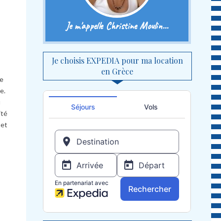
Je m'appelle Christine Moulin...
Je choisis EXPEDIA pour ma location
en Grèce
ce
e.
u
ité
 et