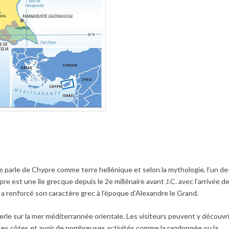
parle de Chypre comme terre hellénique et selon la mythologie, l’un de
e est une île grecque depuis le 2e millénaire avant J.C. avec l’arrivée d
e a renforcé son caractère grec
à
l’époque d’Alexandre le Grand.
perle sur la mer méditerrannée orientale. Les visiteurs peuvent y découvr
ses c
ô
tes et avoir de nombreuses activités comme la randonnée ou la