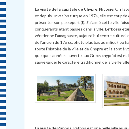
La visite de la capitale de Chypre, Nicosie.
On l’ap
et depuis l’invasion turque en 1974, elle est coupée e
présenter son passeport (!). J’ai aimé cette ville fo
conquérants étant passés dans la ville.
Lefkosia
étai
vénitienne Famagouste, aujourd’hui centre culturel o
de l’ancien du 17e sc, photo plus bas au milieu), où h
toute l’histoire de la ville et de Chypre et ils sont
à
vo
quelques années ouverte aux Grecs chypriotes) et le 
sauvegarder le caractère traditionnel de la vieille vill
La visite de Paphos.
Pathos est une belle ville au 