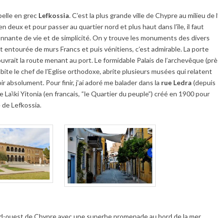
pelle en grec
Lefkossia
. C’est la plus grande ville de Chypre au milieu de l’
n deux et pour passer au quartier nord et plus haut dans l’île, il faut
isonnante de vie et de simplicité. On y trouve les monuments des divers
t entourée de murs Francs et puis vénitiens, c’est admirable. La porte
uvrait la route menant au port. Le formidable Palais de l’archevêque (prè
abite le chef de l’Eglise orthodoxe, abrite plusieurs musées qui relatent
ir absolument. Pour finir, j’ai adoré me balader dans la
rue Ledra
(depuis
Laϊki Yitonia (en francais, “le Quartier du peuple”) créé en 1900 pour
e de Lefkossia.
sud-ouest de Chypre avec une superbe promenade au bord de la mer.