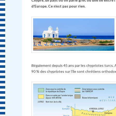
Chypre, un pays où on parle grec ou une île entre l
d’Europe. Ce n’est pas pour rien.
illégalement depuis 45 ans par les chypriotes turcs.
90 % des chypriotes sur l’île sont chrétiens orthodo