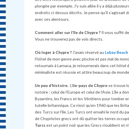
plongée par exemple. J’y suis allée il y a déj
à
plusieurs
endroits ci-dessus décrits. Je pense qu’il s’agissait
avec ses alentours.
Comment aller sur l’île de Chypre ?
Il vous suffit d
Vous ne trouverez pas de vols directs.
Où loger
à
Chypre ?
J’avais réservé au
Lebay Beach
l’h
ô
tel de mon genre avec piscine et pas mal de monde 
retournais
à
Larnaca, je retournerais dans cet hôtel 
minimaliste est réussie et attire beaucoup de monde
Un peu d’histoire.
L’
ile-pays de Chypre
se trouve l
notoire : celui de l’Europe et celui de l’Asie. L’île a d
Byzantins, les Francs et les Vénitiens pour tomber 
tutelle britannique. Ce n’est qu’en 1960 que les Brit
des Turcs sur l’île. Les Turcs ont envahi le nord du p
de Chypriotes grecs ont d
û
quitter les terres occupé
Turcs
est un point noir que les Grecs n’oublient et n’