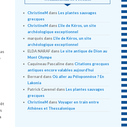
s
ChristineM
dans
Les plantes sauvages
grecques
ChristineM
dans
L’ile de Kéros, un site
archéologique exceptionnel
marqués
dans
L’ile de Kéros, un site
archéologique exceptionnel
ELDA NARAF
dans
Le site antique de Dion au
pas
Mont Olympe
e
Caquineau Pascaline
dans
Citations grecques
antiques encore valables aujourd’hui
Bernard
dans
Où aller au Péloponnèse ? En
Lakonia
Patrick Cavenel
dans
Les plantes sauvages
s
grecques
ChristineM
dans
Voyager en train entre
r
ê
t
Athènes et Thessalonique
rs
s