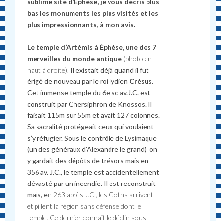
sublime site d’Ephèse, je vous décris plus
bas les monuments les plus visités et les
plus impressionnants, à mon avis.
Le temple d’Artémis à Éphèse, une des 7
merveilles du monde antique
(photo en
haut à droite).
Il existait déjà quand il fut
érigé de nouveau par le roi lydien
Crésus
.
Cet immense temple du 6e sc av.J.C. est
construit par Chersiphron de Knossos. Il
faisait 115m sur 55m et avait 127 colonnes.
Sa sacralité protégeait ceux qui voulaient
s’y réfugier. Sous le contrôle de Lysimaque
(un des généraux d’Alexandre le grand), on
y gardait des dépôts de trésors mais en
356 av. J.C., le temple est accidentellement
dévasté par un incendie. Il est reconstruit
mais, e
n 263 après J.C., les Goths arrivent
et pillent la région sans défense dont le
temple. Ce dernier connaît le déclin sous