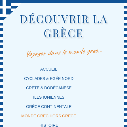
DÉCOUVRIR LA
GRÈCE
Voyager dans le monde grec…
MENU PRINCIPAL
MASQUER LA NAVIGATION PRINCIPALE
MASQUER LA NAVIGATION SECONDAIRE
ACCUEIL
CYCLADES & EGÉE NORD
CRÈTE & DODÉCANÈSE
ILES IONIENNES
GRÈCE CONTINENTALE
MONDE GREC HORS GRÈCE
HISTOIRE