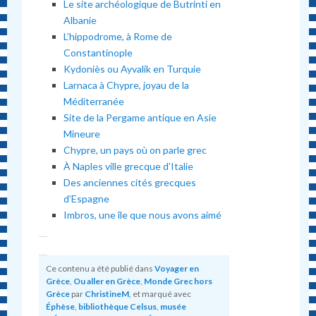
Le site archéologique de Butrinti en
Albanie
L’hippodrome, à Rome de
Constantinople
Kydoniès ou Ayvalik en Turquie
Larnaca à Chypre, joyau de la
Méditerranée
Site de la Pergame antique en Asie
Mineure
Chypre, un pays où on parle grec
À Naples ville grecque d’Italie
Des anciennes cités grecques
d’Espagne
Imbros, une île que nous avons aimé
Ce contenu a été publié dans
Voyager en
Grèce
,
Ou aller en Grèce
,
Monde Grec hors
Grèce
par
ChristineM
, et marqué avec
Éphèse
,
bibliothèque Celsus
,
musée