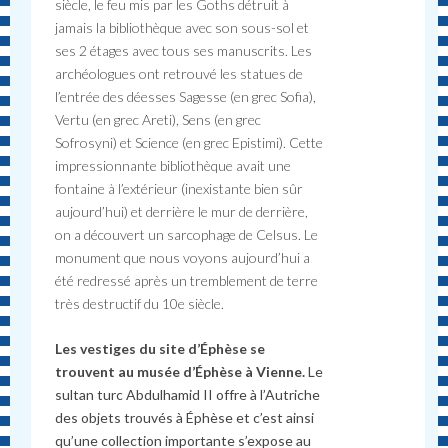
siècle, le feu mis par les Goths détruit à
jamais la bibliothèque avec son sous-sol et
ses 2 étages avec tous ses manuscrits. Les
archéologues ont retrouvé les statues de
l’entrée des déesses Sagesse (en grec Sofia),
Vertu (en grec Areti), Sens (en grec
Sofrosyni) et Science (en grec Epistimi). Cette
impressionnante bibliothèque avait une
fontaine à l’extérieur (inexistante bien sûr
aujourd’hui) et derrière le mur de derrière,
on a découvert un sarcophage de Celsus. Le
monument que nous voyons aujourd’hui a
été redressé après un tremblement de terre
très destructif du 10e siècle.
Les vestiges du site d’Éphèse se
trouvent au musée d’Éphèse à Vienne.
Le
sultan turc Abdulhamid II offre à l’Autriche
des objets trouvés à Éphèse et c’est ainsi
qu’une collection importante s’expose au