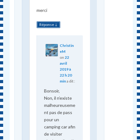
merci
↓
Réponse
Christin
eM
on
22
avril
2019 à
22 h 20
min
a dit :
Bonsoir,
Non, il n’existe
malheureuseme
nt pas de pass
pour un
camping car afin
de visiter