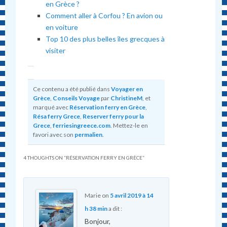
en Grèce ?
Comment aller à Corfou ? En avion ou
en voiture
Top 10 des plus belles îles grecques à
visiter
Ce contenu a été publié dans
Voyager en
Grèce
,
Conseils Voyage
par
ChristineM
, et
marqué avec
Réservation ferry en Grèce
,
Résa ferry Grece
,
Reserver ferry pour la
Grece
,
ferriesingreece.com
. Mettez-le en
favori avec son
permalien
.
4 THOUGHTS ON “
RÉSERVATION FERRY EN GRÈCE
”
Marie
on
5 avril 2019 à 14
h 38 min
a dit :
Bonjour,