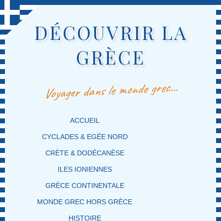
DÉCOUVRIR LA
GRÈCE
Voyager dans le monde grec…
MENU PRINCIPAL
MASQUER LA NAVIGATION PRINCIPALE
MASQUER LA NAVIGATION SECONDAIRE
ACCUEIL
CYCLADES & EGÉE NORD
CRÈTE & DODÉCANÈSE
ILES IONIENNES
GRÈCE CONTINENTALE
MONDE GREC HORS GRÈCE
HISTOIRE