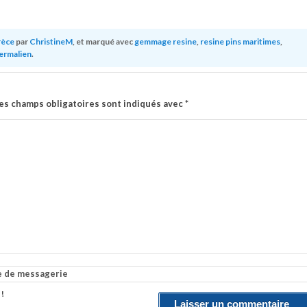
rèce
par
ChristineM
, et marqué avec
gemmage resine
,
resine pins maritimes
,
ermalien
.
es champs obligatoires sont indiqués avec
*
e de messagerie
 !