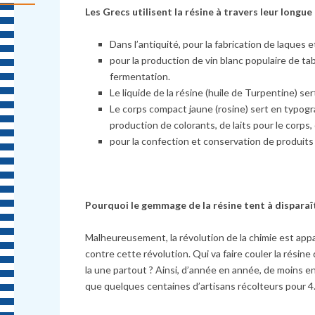
Les Grecs utilisent la résine à travers leur longue
Dans l’antiquité, pour la fabrication de laques
pour la production de vin blanc populaire de ta
fermentation.
Le liquide de la résine (huile de Turpentine) se
Le corps compact jaune (rosine) sert en typograp
production de colorants, de laits pour le cor
pour la confection et conservation de produits
Pourquoi le gemmage de la résine tent à disparaî
Malheureusement, la révolution de la chimie est app
contre cette révolution. Qui va faire couler la résine
la une partout ? Ainsi, d’année en année, de moins e
que quelques centaines d’artisans récolteurs pour 