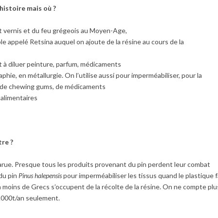
 histoire mais où ?
 et vernis et du feu grégeois au Moyen-Age,
ble appelé Retsina auquel on ajoute de la résine au cours de la
rt à diluer peinture, parfum, médicaments
hie, en métallurgie. On l’utilise aussi pour imperméabiliser, pour la
ps, de chewing gums, de médicaments
 alimentaires
tre ?
arue. Presque tous les produits provenant du pin perdent leur combat
 du pin
Pinus halepensis
pour imperméabiliser les tissus quand le plastique f
n moins de Grecs s’occupent de la récolte de la résine. On ne compte plu
4.000t/an seulement.