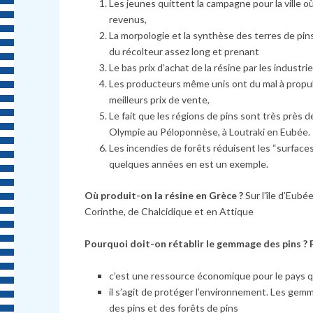
Les jeunes quittent la campagne pour la ville où
revenus,
La morpologie et la synthèse des terres de pins
du récolteur assez long et prenant
Le bas prix d’achat de la résine par les indust
Les producteurs même unis ont du mal à propulse
meilleurs prix de vente,
Le fait que les régions de pins sont très près d
Olympie au Péloponnèse, à Loutraki en Eubée.
Les incendies de forêts réduisent les “surfaces
quelques années en est un exemple.
Où produit-on la résine en Grèce ?
Sur l’île d’Eubé
Corinthe, de Chalcidique et en Attique
Pourquoi doit-on rétablir le gemmage des pins ?
c’est une ressource économique pour le pays qui
il s’agit de protéger l’environnement. Les gemme
des pins et des forêts de pins