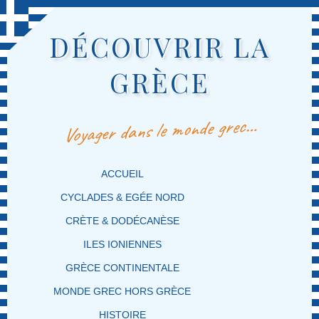
DÉCOUVRIR LA
GRÈCE
Voyager dans le monde grec…
MENU PRINCIPAL
MASQUER LA NAVIGATION PRINCIPALE
MASQUER LA NAVIGATION SECONDAIRE
ACCUEIL
CYCLADES & EGÉE NORD
CRÈTE & DODÉCANÈSE
ILES IONIENNES
GRÈCE CONTINENTALE
MONDE GREC HORS GRÈCE
HISTOIRE