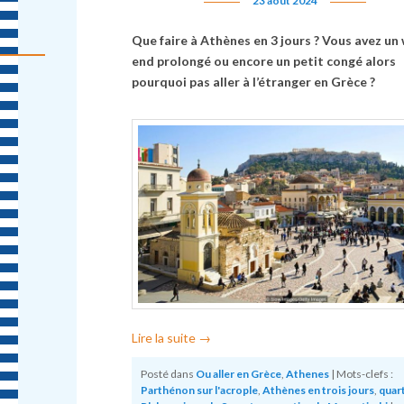
23 août 2024
Que faire à Athènes en 3 jours ? Vous avez un
end prolongé ou encore un petit congé alors
pourquoi pas aller à l’étranger en Grèce ?
Lire la suite
→
Posté dans
Ou aller en Grèce
,
Athenes
|
Mots-clefs :
Parthénon sur l'acrople
,
Athènes en trois jours
,
quart