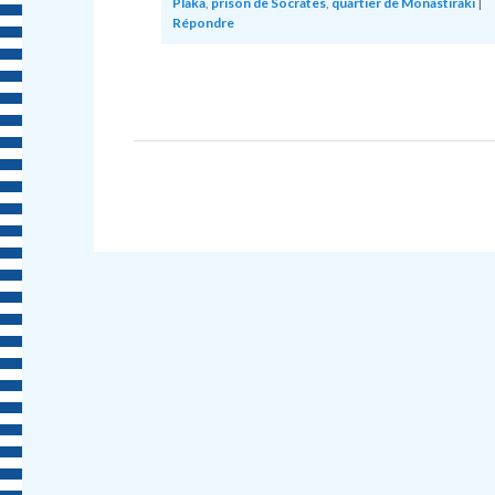
Plaka
,
prison de Socrates
,
quartier de Monastiraki
|
Répondre