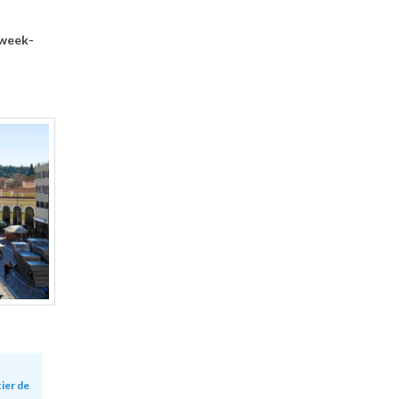
 week-
ier de