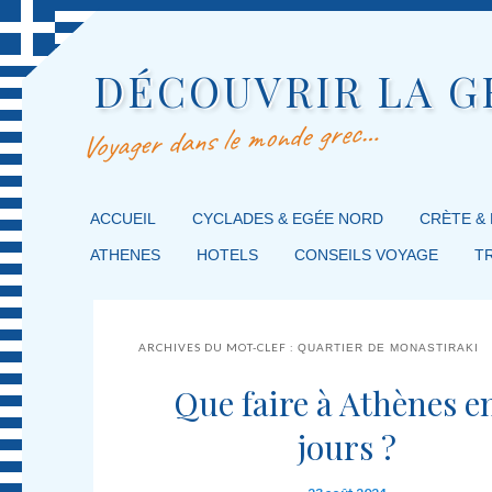
DÉCOUVRIR LA G
Voyager dans le monde grec…
MENU PRINCIPAL
ACCUEIL
MASQUER LA NAVIGATION PRINCIPALE
MASQUER LA NAVIGATION SECONDAIRE
CYCLADES & EGÉE NORD
CRÈTE &
ATHENES
HOTELS
CONSEILS VOYAGE
T
ARCHIVES DU MOT-CLEF :
QUARTIER DE MONASTIRAKI
Que faire à Athènes e
jours ?