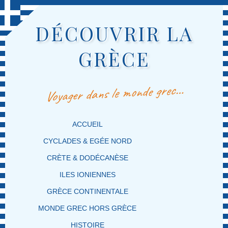
DÉCOUVRIR LA
GRÈCE
Voyager dans le monde grec…
MENU PRINCIPAL
MASQUER LA NAVIGATION PRINCIPALE
MASQUER LA NAVIGATION SECONDAIRE
ACCUEIL
CYCLADES & EGÉE NORD
CRÈTE & DODÉCANÈSE
ILES IONIENNES
GRÈCE CONTINENTALE
MONDE GREC HORS GRÈCE
HISTOIRE