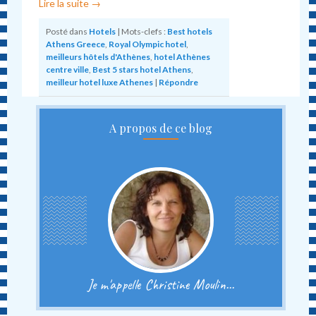
Lire la suite
→
Posté dans
Hotels
|
Mots-clefs :
Best hotels
Athens Greece
,
Royal Olympic hotel
,
meilleurs hôtels d'Athènes
,
hotel Athènes
centre ville
,
Best 5 stars hotel Athens
,
meilleur hotel luxe Athenes
|
Répondre
A propos de ce blog
Je m'appelle Christine Moulin...