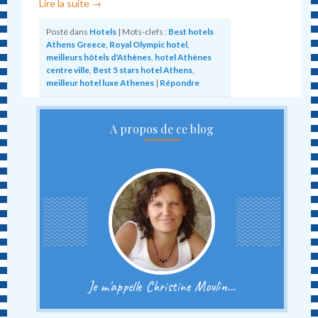
Lire la suite
→
Posté dans
Hotels
|
Mots-clefs :
Best hotels
Athens Greece
,
Royal Olympic hotel
,
meilleurs hôtels d'Athènes
,
hotel Athènes
centre ville
,
Best 5 stars hotel Athens
,
meilleur hotel luxe Athenes
|
Répondre
A propos de ce blog
Je m'appelle Christine Moulin...