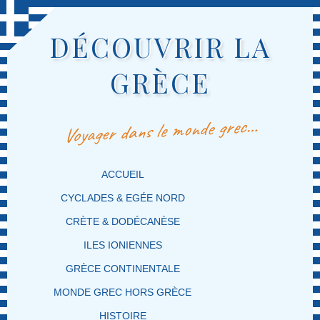
DÉCOUVRIR LA
GRÈCE
Voyager dans le monde grec…
MENU PRINCIPAL
MASQUER LA NAVIGATION PRINCIPALE
MASQUER LA NAVIGATION SECONDAIRE
ACCUEIL
CYCLADES & EGÉE NORD
CRÈTE & DODÉCANÈSE
ILES IONIENNES
GRÈCE CONTINENTALE
MONDE GREC HORS GRÈCE
HISTOIRE