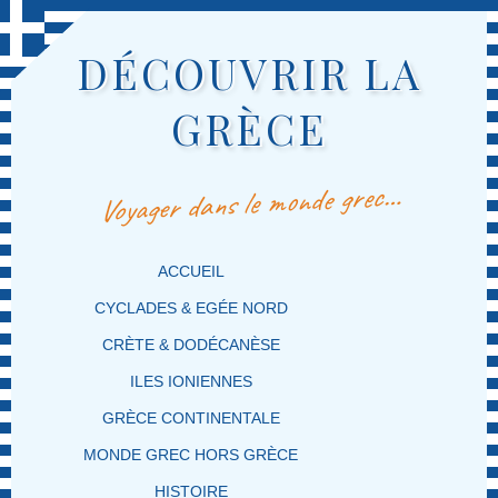
DÉCOUVRIR LA
GRÈCE
Voyager dans le monde grec…
MENU PRINCIPAL
MASQUER LA NAVIGATION PRINCIPALE
MASQUER LA NAVIGATION SECONDAIRE
ACCUEIL
CYCLADES & EGÉE NORD
CRÈTE & DODÉCANÈSE
ILES IONIENNES
GRÈCE CONTINENTALE
MONDE GREC HORS GRÈCE
HISTOIRE