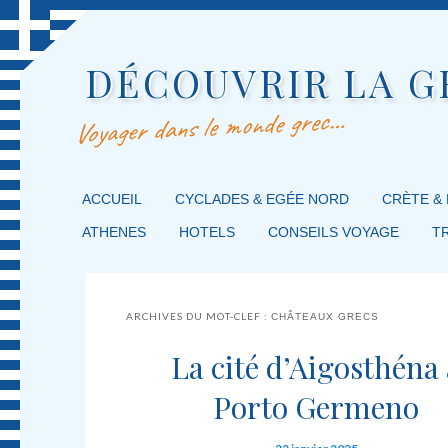
DÉCOUVRIR LA G
Voyager dans le monde grec…
MENU PRINCIPAL
ACCUEIL
MASQUER LA NAVIGATION PRINCIPALE
MASQUER LA NAVIGATION SECONDAIRE
CYCLADES & EGÉE NORD
CRÈTE &
ATHENES
HOTELS
CONSEILS VOYAGE
T
ARCHIVES DU MOT-CLEF :
CHÂTEAUX GRECS
La cité d’Aigosthéna 
Porto Germeno