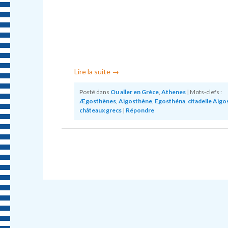
Lire la suite
→
Posté dans
Ou aller en Grèce
,
Athenes
|
Mots-clefs :
Ægosthènes
,
Aigosthène
,
Egosthéna
,
citadelle Aig
châteaux grecs
|
Répondre