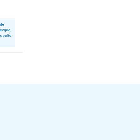
de
recque
,
opolis
,