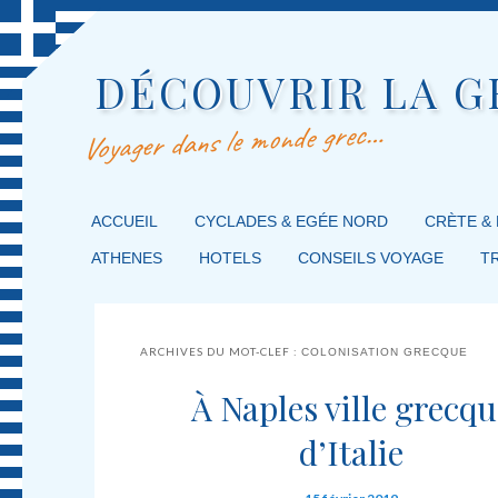
DÉCOUVRIR LA G
Voyager dans le monde grec…
MENU PRINCIPAL
ACCUEIL
MASQUER LA NAVIGATION PRINCIPALE
MASQUER LA NAVIGATION SECONDAIRE
CYCLADES & EGÉE NORD
CRÈTE &
ATHENES
HOTELS
CONSEILS VOYAGE
T
ARCHIVES DU MOT-CLEF :
COLONISATION GRECQUE
À Naples ville grecqu
d’Italie