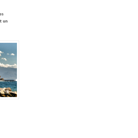
es
t un