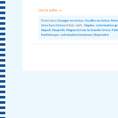
Lire la suite
→
Posté dans
Voyager en Grèce
,
Ou aller en Grèce
,
Mon
Grec hors Grèce
|
Mots-clefs :
Naples
,
colonisation g
Napoli
,
Neapolis
,
Magna Grecia
,
la Grande Grèce
,
Palé
Parthénope
,
colonisation ionienne
|
Répondre