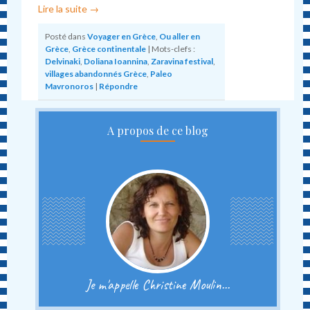
Lire la suite
→
Posté dans
Voyager en Grèce
,
Ou aller en
Grèce
,
Grèce continentale
|
Mots-clefs :
Delvinaki
,
Doliana Ioannina
,
Zaravina festival
,
villages abandonnés Grèce
,
Paleo
Mavronoros
|
Répondre
A propos de ce blog
Je m'appelle Christine Moulin...