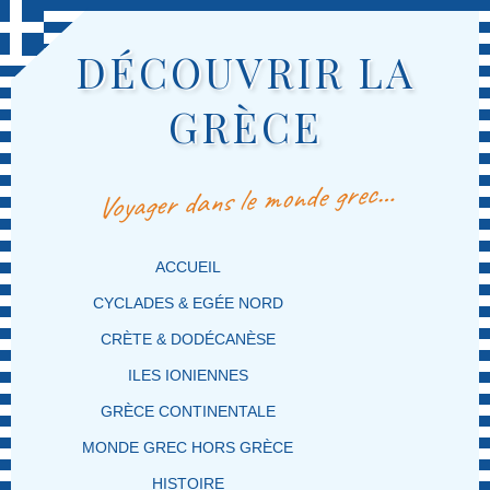
DÉCOUVRIR LA
GRÈCE
Voyager dans le monde grec…
MENU PRINCIPAL
MASQUER LA NAVIGATION PRINCIPALE
MASQUER LA NAVIGATION SECONDAIRE
ACCUEIL
CYCLADES & EGÉE NORD
CRÈTE & DODÉCANÈSE
ILES IONIENNES
GRÈCE CONTINENTALE
MONDE GREC HORS GRÈCE
HISTOIRE