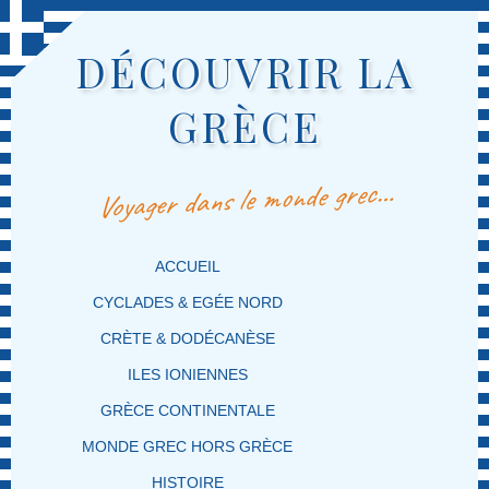
DÉCOUVRIR LA
GRÈCE
Voyager dans le monde grec…
MENU PRINCIPAL
MASQUER LA NAVIGATION PRINCIPALE
MASQUER LA NAVIGATION SECONDAIRE
ACCUEIL
CYCLADES & EGÉE NORD
CRÈTE & DODÉCANÈSE
ILES IONIENNES
GRÈCE CONTINENTALE
MONDE GREC HORS GRÈCE
HISTOIRE