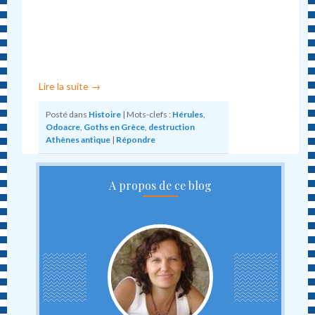
Lire la suite
→
Posté dans
Histoire
|
Mots-clefs :
Hérules
,
Odoacre
,
Goths en Grèce
,
destruction
Athènes antique
|
Répondre
A propos de ce blog