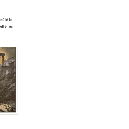
rûlé le
llé les