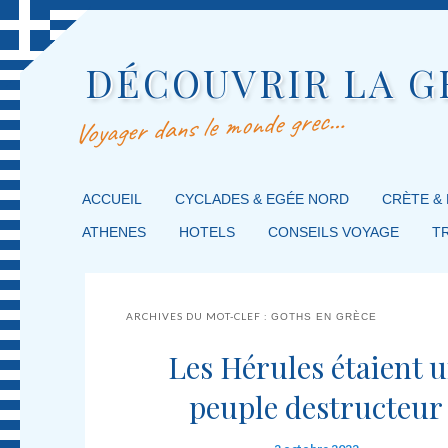
DÉCOUVRIR LA G
Voyager dans le monde grec…
MENU PRINCIPAL
ACCUEIL
MASQUER LA NAVIGATION PRINCIPALE
MASQUER LA NAVIGATION SECONDAIRE
CYCLADES & EGÉE NORD
CRÈTE &
ATHENES
HOTELS
CONSEILS VOYAGE
T
ARCHIVES DU MOT-CLEF :
GOTHS EN GRÈCE
Les Hérules étaient 
peuple destructeur