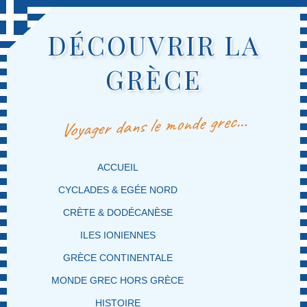
DÉCOUVRIR LA
GRÈCE
Voyager dans le monde grec…
MENU PRINCIPAL
MASQUER LA NAVIGATION PRINCIPALE
MASQUER LA NAVIGATION SECONDAIRE
ACCUEIL
CYCLADES & EGÉE NORD
CRÈTE & DODÉCANÈSE
ILES IONIENNES
GRÈCE CONTINENTALE
MONDE GREC HORS GRÈCE
HISTOIRE