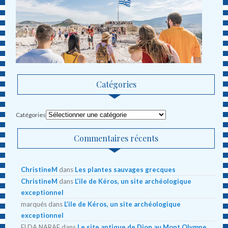
Catégories
Catégories
Commentaires récents
ChristineM
dans
Les plantes sauvages grecques
ChristineM
dans
L’ile de Kéros, un site archéologique
exceptionnel
marqués
dans
L’ile de Kéros, un site archéologique
exceptionnel
ELDA NARAF
dans
Le site antique de Dion au Mont Olympe