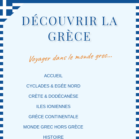
DÉCOUVRIR LA
GRÈCE
Voyager dans le monde grec…
MENU PRINCIPAL
MASQUER LA NAVIGATION PRINCIPALE
MASQUER LA NAVIGATION SECONDAIRE
ACCUEIL
CYCLADES & EGÉE NORD
CRÈTE & DODÉCANÈSE
ILES IONIENNES
GRÈCE CONTINENTALE
MONDE GREC HORS GRÈCE
HISTOIRE