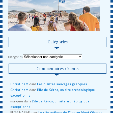
Catégories
Catégories
Commentaires récents
ChristineM
dans
Les plantes sauvages grecques
ChristineM
dans
L’ile de Kéros, un site archéologique
exceptionnel
marqués
dans
L’ile de Kéros, un site archéologique
exceptionnel
ELDA NARAF
dans
Le site antique de Dion au Mont Olympe