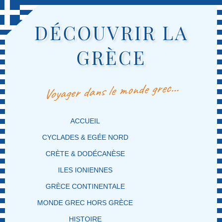
DÉCOUVRIR LA
GRÈCE
Voyager dans le monde grec…
MENU PRINCIPAL
MASQUER LA NAVIGATION PRINCIPALE
MASQUER LA NAVIGATION SECONDAIRE
ACCUEIL
CYCLADES & EGÉE NORD
CRÈTE & DODÉCANÈSE
ILES IONIENNES
GRÈCE CONTINENTALE
MONDE GREC HORS GRÈCE
HISTOIRE