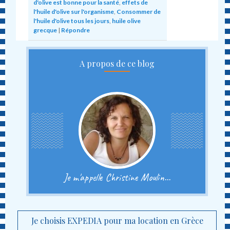
d'olive est bonne pour la santé
,
effets de
l'huile d'olive sur l'organisme
,
Consommer de
l'huile d'olive tous les jours
,
huile olive
grecque
|
Répondre
A propos de ce blog
Je m'appelle Christine Moulin...
Je choisis EXPEDIA pour ma location en Grèce