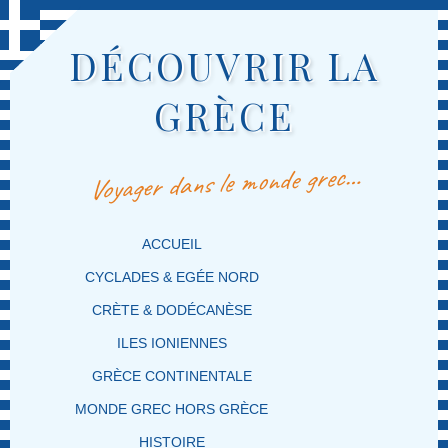
DÉCOUVRIR LA
GRÈCE
Voyager dans le monde grec…
MENU PRINCIPAL
MASQUER LA NAVIGATION PRINCIPALE
MASQUER LA NAVIGATION SECONDAIRE
ACCUEIL
CYCLADES & EGÉE NORD
CRÈTE & DODÉCANÈSE
ILES IONIENNES
GRÈCE CONTINENTALE
MONDE GREC HORS GRÈCE
HISTOIRE