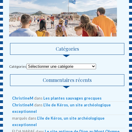
Catégories
Catégories
Commentaires récents
ChristineM
dans
Les plantes sauvages grecques
ChristineM
dans
L’ile de Kéros, un site archéologique
exceptionnel
marqués
dans
L’ile de Kéros, un site archéologique
exceptionnel
ELDA NARAF
dans
Le site antique de Dion au Mont Olympe