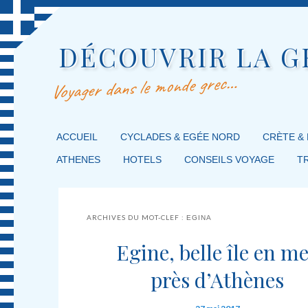
DÉCOUVRIR LA G
Voyager dans le monde grec…
MENU PRINCIPAL
ACCUEIL
MASQUER LA NAVIGATION PRINCIPALE
MASQUER LA NAVIGATION SECONDAIRE
CYCLADES & EGÉE NORD
CRÈTE &
ATHENES
HOTELS
CONSEILS VOYAGE
T
ARCHIVES DU MOT-CLEF :
EGINA
Egine, belle île en m
près d’Athènes