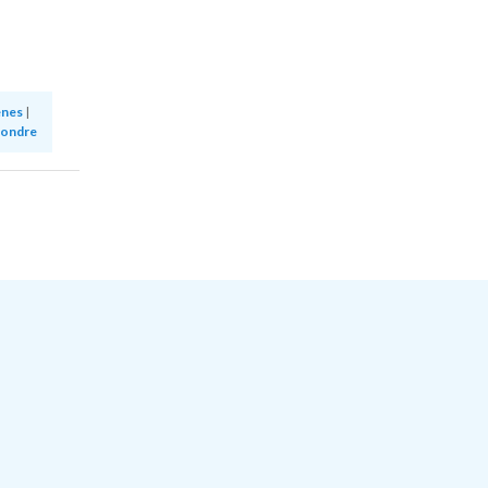
enes
|
ondre