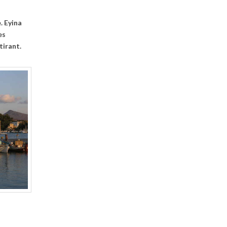
. Eyina
es
tirant.