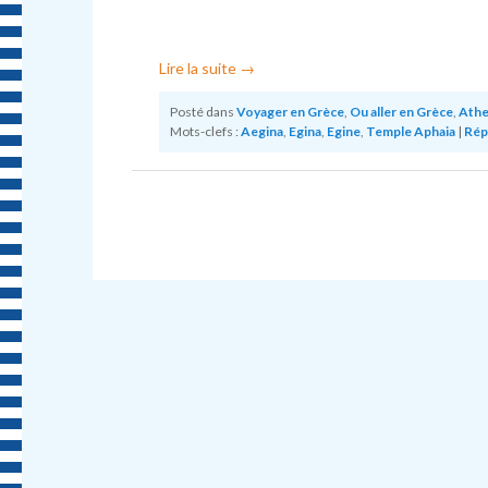
Lire la suite
→
Posté dans
Voyager en Grèce
,
Ou aller en Grèce
,
Ath
Mots-clefs :
Aegina
,
Egina
,
Egine
,
Temple Aphaia
|
Rép