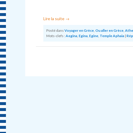
Lire la suite
→
Posté dans
Voyager en Grèce
,
Ou aller en Grèce
,
Ath
Mots-clefs :
Aegina
,
Egina
,
Egine
,
Temple Aphaia
|
Rép