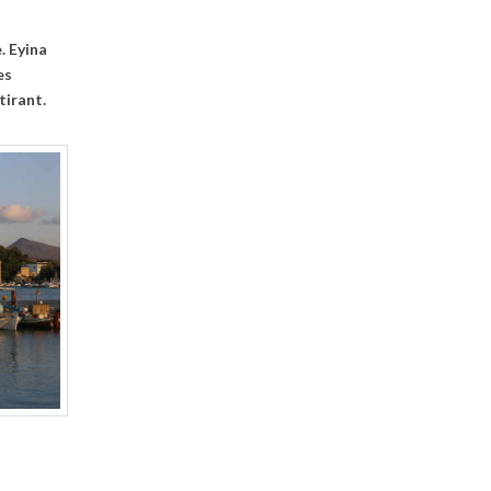
. Eyina
es
tirant.