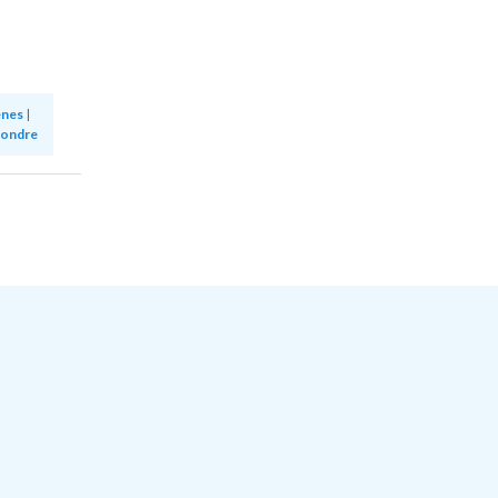
enes
|
ondre