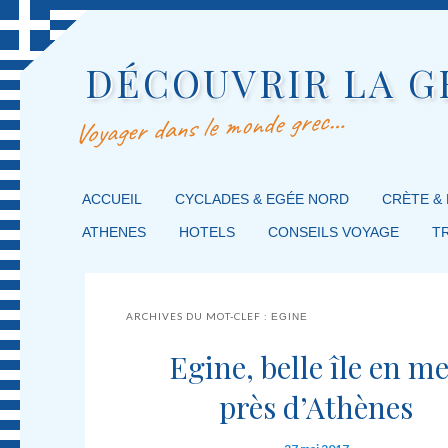
DÉCOUVRIR LA G
Voyager dans le monde grec…
MENU PRINCIPAL
ACCUEIL
MASQUER LA NAVIGATION PRINCIPALE
MASQUER LA NAVIGATION SECONDAIRE
CYCLADES & EGÉE NORD
CRÈTE &
ATHENES
HOTELS
CONSEILS VOYAGE
T
ARCHIVES DU MOT-CLEF :
EGINE
Egine, belle île en m
près d’Athènes