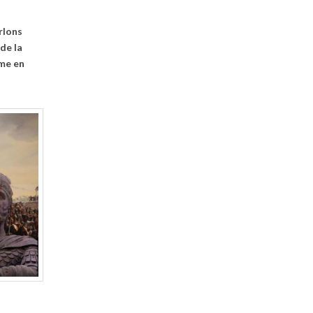
arlons
de la
sme en