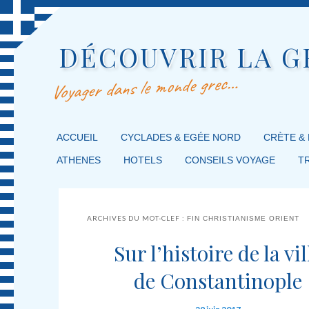
DÉCOUVRIR LA G
Voyager dans le monde grec…
MENU PRINCIPAL
ACCUEIL
MASQUER LA NAVIGATION PRINCIPALE
MASQUER LA NAVIGATION SECONDAIRE
CYCLADES & EGÉE NORD
CRÈTE &
ATHENES
HOTELS
CONSEILS VOYAGE
T
ARCHIVES DU MOT-CLEF :
FIN CHRISTIANISME ORIENT
Sur l’histoire de la vil
de Constantinople