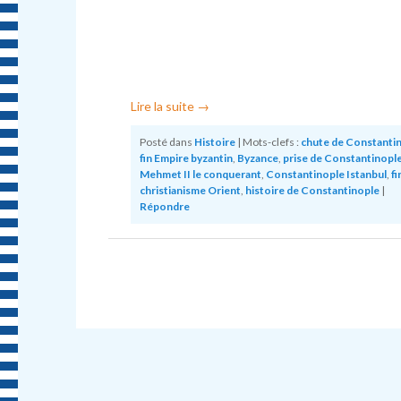
Lire la suite
→
Posté dans
Histoire
|
Mots-clefs :
chute de Constanti
fin Empire byzantin
,
Byzance
,
prise de Constantinopl
Mehmet II le conquerant
,
Constantinople Istanbul
,
fi
christianisme Orient
,
histoire de Constantinople
|
Répondre