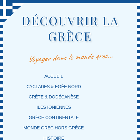
DÉCOUVRIR LA
GRÈCE
Voyager dans le monde grec…
MENU PRINCIPAL
MASQUER LA NAVIGATION PRINCIPALE
MASQUER LA NAVIGATION SECONDAIRE
ACCUEIL
CYCLADES & EGÉE NORD
CRÈTE & DODÉCANÈSE
ILES IONIENNES
GRÈCE CONTINENTALE
MONDE GREC HORS GRÈCE
HISTOIRE