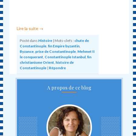
Lire la suite
→
Posté dans
Histoire
|
Mots-clefs :
chute de
Constantinople
,
fin Empire byzantin
,
Byzance
,
prise de Constantinople
,
Mehmet II
le conquerant
,
Constantinople Istanbul
,
fin
christianisme Orient
,
histoire de
Constantinople
|
Répondre
A propos de ce blog