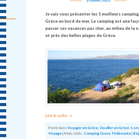
29 juillet 2023
Je vais vous présenter les 5 meilleurs camping
Grèce en bord de mer. Le camping est une faç
passer ses vacances pas cher, au milieu de la 
et près des belles plages de Grèce.
Lire la suite
→
Posté dans
Voyager en Grèce
,
Ou aller en Grèce
,
Cons
Voyage
|
Mots-clefs :
Camping Grece
,
Finikounta
|
Ré