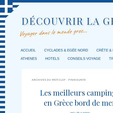
DÉCOUVRIR LA G
Voyager dans le monde grec…
MENU PRINCIPAL
ACCUEIL
MASQUER LA NAVIGATION PRINCIPALE
MASQUER LA NAVIGATION SECONDAIRE
CYCLADES & EGÉE NORD
CRÈTE &
ATHENES
HOTELS
CONSEILS VOYAGE
T
ARCHIVES DU MOT-CLEF :
FINIKOUNTA
Les meilleurs campin
en Grèce bord de me