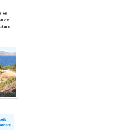
s en
on de
nature
eils
pondre