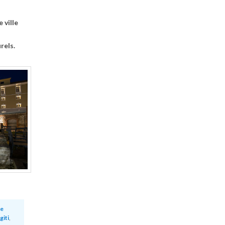
 ville
rels.
e
giti
,