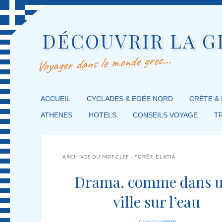
DÉCOUVRIR LA G
Voyager dans le monde grec…
MENU PRINCIPAL
ACCUEIL
MASQUER LA NAVIGATION PRINCIPALE
MASQUER LA NAVIGATION SECONDAIRE
CYCLADES & EGÉE NORD
CRÈTE &
ATHENES
HOTELS
CONSEILS VOYAGE
T
ARCHIVES DU MOT-CLEF :
FORÊT ELATIA
Drama, comme dans 
ville sur l’eau