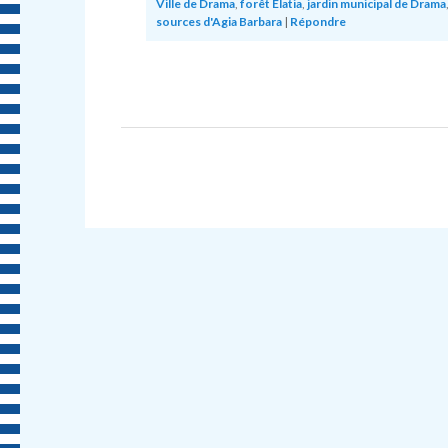
Ville de Drama
,
forêt Elatia
,
jardin municipal de Drama
sources d'Agia Barbara
|
Répondre