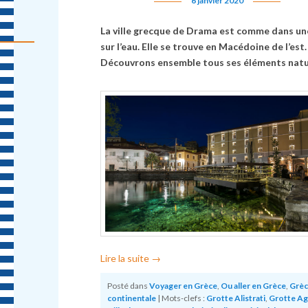
6 janvier 2020
La ville grecque de Drama est comme dans une
sur l’eau. Elle se trouve en Macédoine de l’est.
Découvrons ensemble tous ses éléments natu
Lire la suite
→
Posté dans
Voyager en Grèce
,
Ou aller en Grèce
,
Grèc
continentale
|
Mots-clefs :
Grotte Alistrati
,
Grotte Ag