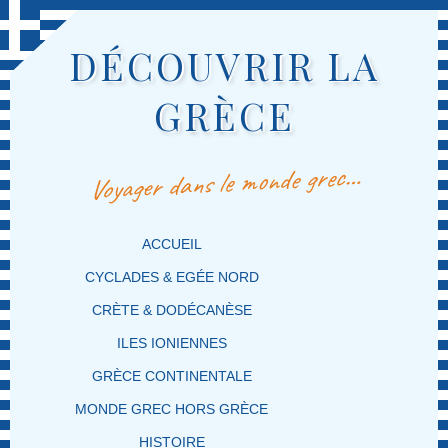
DÉCOUVRIR LA
GRÈCE
Voyager dans le monde grec…
MENU PRINCIPAL
MASQUER LA NAVIGATION PRINCIPALE
MASQUER LA NAVIGATION SECONDAIRE
ACCUEIL
CYCLADES & EGÉE NORD
CRÈTE & DODÉCANÈSE
ILES IONIENNES
GRÈCE CONTINENTALE
MONDE GREC HORS GRÈCE
HISTOIRE