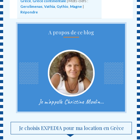
Grèce
,
Grèce continentale
|
Mots-clefs :
Gerolimenas
,
Vathia
,
Gythio
,
Magne
|
Répondre
A propos de ce blog
Je m'appelle Christine Moulin...
Je choisis EXPEDIA pour ma location en Grèce