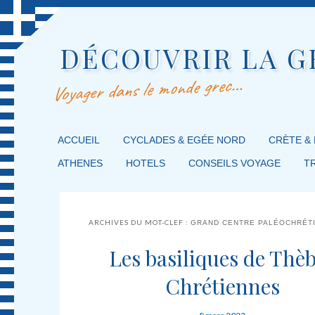
DÉCOUVRIR LA G
Voyager dans le monde grec…
MENU PRINCIPAL
ACCUEIL
MASQUER LA NAVIGATION PRINCIPALE
MASQUER LA NAVIGATION SECONDAIRE
CYCLADES & EGÉE NORD
CRÈTE &
ATHENES
HOTELS
CONSEILS VOYAGE
T
ARCHIVES DU MOT-CLEF :
GRAND CENTRE PALÉOCHRÉT
Les basiliques de Thè
Chrétiennes