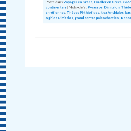
Posté dans
Voyager en Grèce
,
Ou aller en Grèce
,
Grèc
continentale
|
Mots-clefs :
Pyrassos
,
Dimitrion
,
Thèb
chrétiennes
,
Thèbes Phthiotides
,
Nea Anchialos
,
bas
Aghios Dimitrios
,
grand centre paléochrétien
|
Répo