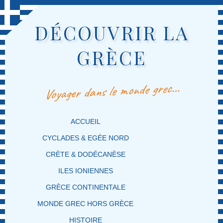
DÉCOUVRIR LA
GRÈCE
Voyager dans le monde grec…
MENU PRINCIPAL
MASQUER LA NAVIGATION PRINCIPALE
MASQUER LA NAVIGATION SECONDAIRE
ACCUEIL
CYCLADES & EGÉE NORD
CRÈTE & DODÉCANÈSE
ILES IONIENNES
GRÈCE CONTINENTALE
MONDE GREC HORS GRÈCE
HISTOIRE