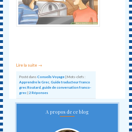
Lire la suite
→
Posté dans
Conseils Voyage
|
Mots-clefs :
Apprendre le Grec
,
Guide traducteur franco
grec Routard
,
guide de conversation franco-
grec
|
2
Réponses
A propos de ce blog