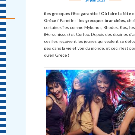
24 juin 2023
îles grecques fête garantie
!
Où faire la fête e
Grèce
? Parmi les
iles grecques branchées
, cho
certaines îles comme Mykonos, Rhodes, Kos, Ios
(Hersonissos) et Corfou. Depuis des dizaines d’
ces îles reçoivent les jeunes qui veulent se défo
peu dans la vie et voir du monde, et ceci n’est po
qu’en Grèce !