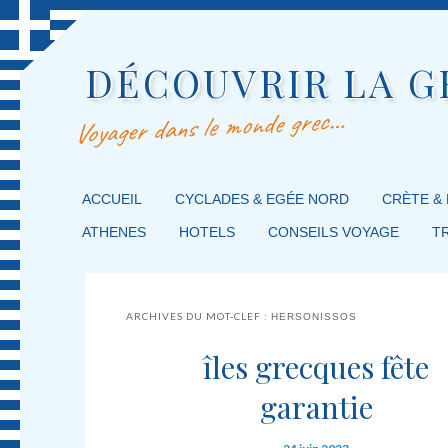
DÉCOUVRIR LA G
Voyager dans le monde grec…
MENU PRINCIPAL
ACCUEIL
MASQUER LA NAVIGATION PRINCIPALE
MASQUER LA NAVIGATION SECONDAIRE
CYCLADES & EGÉE NORD
CRÈTE &
ATHENES
HOTELS
CONSEILS VOYAGE
T
ARCHIVES DU MOT-CLEF :
HERSONISSOS
îles grecques fête
garantie