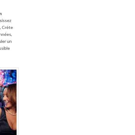
n
isissez
, Crète
années,
uler un
ssible