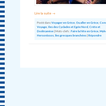
Lire la suite
→
Posté dans
Voyager en Grèce
,
Ou aller en Grèce
,
Cons
Voyage
,
Iles des Cyclades et Egée Nord
,
Crète et
Dodécanèse
|
Mots-clefs :
Faire la fête en Grèce
,
Myk
Hersonissos
,
iles grecques branchées
|
Répondre