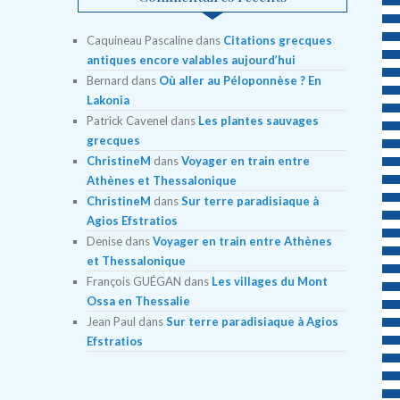
Caquineau Pascaline
dans
Citations grecques
antiques encore valables aujourd’hui
Bernard
dans
Où aller au Péloponnèse ? En
Lakonia
Patrick Cavenel
dans
Les plantes sauvages
grecques
ChristineM
dans
Voyager en train entre
Athènes et Thessalonique
ChristineM
dans
Sur terre paradisiaque à
Agios Efstratios
Denise
dans
Voyager en train entre Athènes
et Thessalonique
François GUÉGAN
dans
Les villages du Mont
Ossa en Thessalie
Jean Paul
dans
Sur terre paradisiaque à Agios
Efstratios