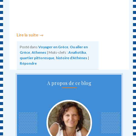
Lire la suite
→
Posté dans
Voyager en Grèce
,
Ou aller en
Grèce
,
Athenes
|
Mots-clefs :
Anafiotika
,
quartier pittoresque
,
histoire d'Athènes
|
Répondre
A propos de ce blog