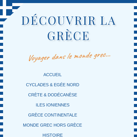
DÉCOUVRIR LA
GRÈCE
Voyager dans le monde grec…
MENU PRINCIPAL
MASQUER LA NAVIGATION PRINCIPALE
MASQUER LA NAVIGATION SECONDAIRE
ACCUEIL
CYCLADES & EGÉE NORD
CRÈTE & DODÉCANÈSE
ILES IONIENNES
GRÈCE CONTINENTALE
MONDE GREC HORS GRÈCE
HISTOIRE