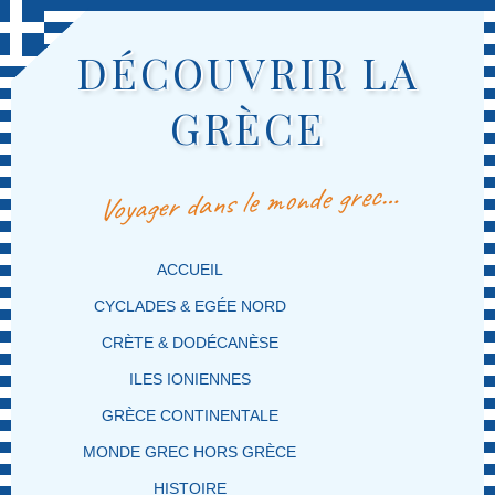
DÉCOUVRIR LA
GRÈCE
Voyager dans le monde grec…
MENU PRINCIPAL
MASQUER LA NAVIGATION PRINCIPALE
MASQUER LA NAVIGATION SECONDAIRE
ACCUEIL
CYCLADES & EGÉE NORD
CRÈTE & DODÉCANÈSE
ILES IONIENNES
GRÈCE CONTINENTALE
MONDE GREC HORS GRÈCE
HISTOIRE