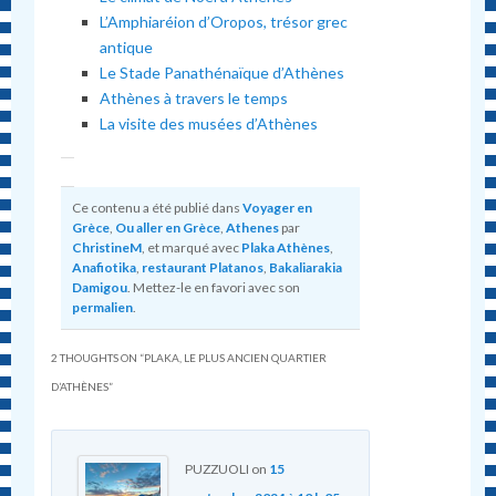
L’Amphiaréion d’Oropos, trésor grec
antique
Le Stade Panathénaïque d’Athènes
Athènes à travers le temps
La visite des musées d’Athènes
Ce contenu a été publié dans
Voyager en
Grèce
,
Ou aller en Grèce
,
Athenes
par
ChristineM
, et marqué avec
Plaka Athènes
,
Anafiotika
,
restaurant Platanos
,
Bakaliarakia
Damigou
. Mettez-le en favori avec son
permalien
.
2 THOUGHTS ON “
PLAKA, LE PLUS ANCIEN QUARTIER
D’ATHÈNES
”
PUZZUOLI
on
15