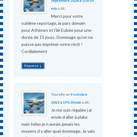
septembre 2024 à 10 h 05
min
a dit :
Merci pour votre
sublime reportage, je pars demain
pour Athènes et l’ile Eubée pour une
durée de 15 jours. Dommage qu’on ne
puisse pas imprimer votre récit !
Cordialement
↓
Réponse
Tourelle
on
9 octobre
2022 à 19 h 30 min
a dit :
Je me suis régalée j ai
envie d aller à plaka
mais hélas je n aurais jamais les
moyens d y aller quel dommage. Je vais