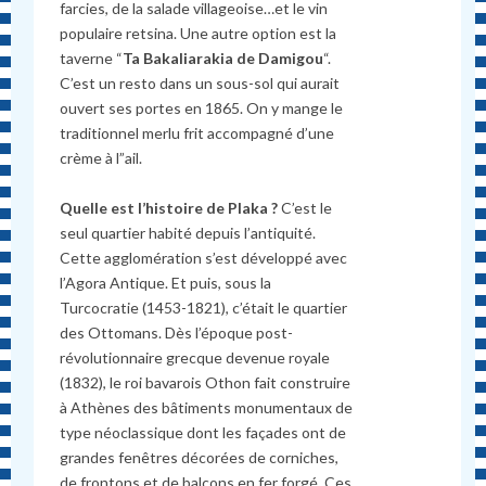
farcies, de la salade villageoise…et le vin
populaire retsina. Une autre option est la
taverne “
Ta Bakaliarakia de Damigou
“.
C’est un resto dans un sous-sol qui aurait
ouvert ses portes en 1865. On y mange le
traditionnel merlu frit accompagné d’une
crème à l”ail.
Quelle est l’histoire de Plaka ?
C’est le
seul quartier habité depuis l’antiquité.
Cette agglomération s’est développé avec
l’Agora Antique. Et puis, sous la
Turcocratie (1453-1821), c’était le quartier
des Ottomans. Dès l’époque post-
révolutionnaire grecque devenue royale
(1832), le roi bavarois Othon fait construire
à Athènes des bâtiments monumentaux de
type néoclassique dont les façades ont de
grandes fenêtres décorées de corniches,
de frontons et de balcons en fer forgé. Ces